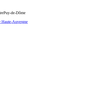
re
Puy-de-Dôme
e Haute-Auvergne