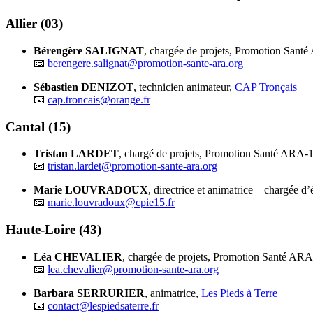
Allier (03)
Bérengère SALIGNAT
, chargée de projets, Promotion Sant
📧
berengere.salignat@promotion-sante-ara.org
Sébastien DENIZOT
, technicien animateur,
CAP Tronçais
📧
cap.troncais@orange.fr
Cantal (15)
Tristan LARDET
, chargé de projets, Promotion Santé ARA-
📧
tristan.lardet@promotion-sante-ara.org
Marie LOUVRADOUX
, directrice et animatrice – chargée d
📧
marie.louvradoux@cpie15.fr
Haute-Loire (43)
Léa CHEVALIER
, chargée de projets, Promotion Santé AR
📧
lea.chevalier@promotion-sante-ara.org
Barbara SERRURIER
, animatrice,
Les Pieds à Terre
📧
contact@lespiedsaterre.fr