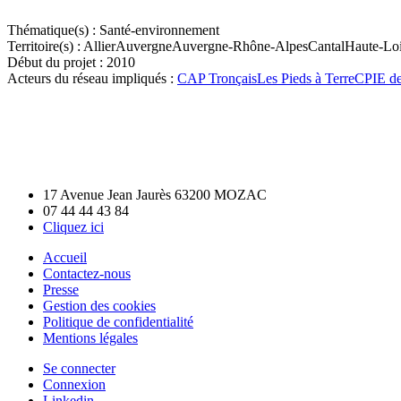
Thématique(s) :
Santé-environnement
Territoire(s) :
Allier
Auvergne
Auvergne-Rhône-Alpes
Cantal
Haute-Loi
Début du projet :
2010
Acteurs du réseau impliqués :
CAP Tronçais
Les Pieds à Terre
CPIE d
17 Avenue Jean Jaurès 63200 MOZAC
07 44 44 43 84
Cliquez ici
Accueil
Contactez-nous
Presse
Gestion des cookies
Politique de confidentialité
Mentions légales
Se connecter
Connexion
Linkedin