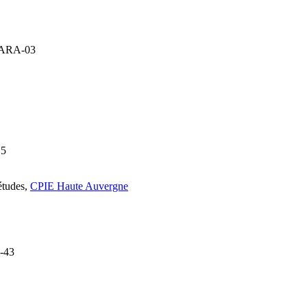
é ARA-03
15
’études,
CPIE Haute Auvergne
A-43