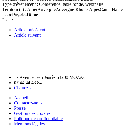
Type d'évènement :
Conférence, table ronde, webinaire
Territoire(s) :
Allier
Auvergne
Auvergne-Rhône-Alpes
Cantal
Haute-
Loire
Puy-de-Dôme
Lieu :
Article précédent
Article suivant
17 Avenue Jean Jaurès 63200 MOZAC
07 44 44 43 84
Cliquez ici
Accueil
Contactez-nous
Presse
Gestion des cookies
Politique de confidentialité
Mentions légales