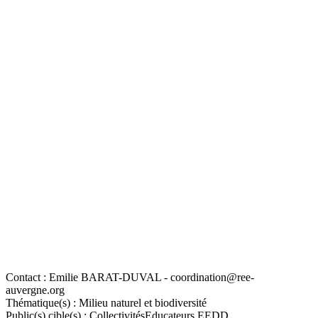
Contact :
Emilie BARAT-DUVAL - coordination@ree-
auvergne.org
Thématique(s) :
Milieu naturel et biodiversité
Public(s) cible(s) :
Collectivités
Educateurs EEDD