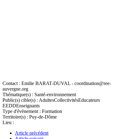
Contact :
Emilie BARAT-DUVAL - coordination@ree-
auvergne.org
Thématique(s) :
Santé-environnement
Public(s) cible(s) :
Adultes
Collectivités
Educateurs
EEDD
Enseignants
Type d'évènement :
Formation
Territoire(s) :
Puy-de-Dôme
Lieu :
Article précédent
Article suivant