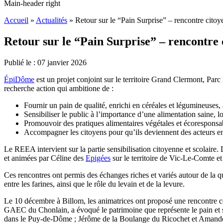
Main-header right
Accueil
»
Actualités
»
Retour sur le “Pain Surprise” – rencontre cito
Retour sur le “Pain Surprise” – rencontre 
Publié le :
07
janvier
2026
ÉpiDôme
est un projet conjoint sur le territoire Grand Clermont, Parc 
recherche action qui ambitione de :
Fournir un pain de qualité, enrichi en céréales et légumineuses, a
Sensibiliser le public à l’importance d’une alimentation saine, lo
Promouvoir des pratiques alimentaires végétales et écoresponsa
Accompagner les citoyens pour qu’ils deviennent des acteurs en
Le REEA intervient sur la partie sensibilisation citoyenne et scolaire
et animées par Céline des
Epigées
sur le territoire de Vic-Le-Comte 
Ces rencontres ont permis des échanges riches et variés autour de la qu
entre les farines, ainsi que le rôle du levain et de la levure.
Le 10 décembre à Billom, les animatrices ont proposé une rencontre co
GAEC du Chonlain, a évoqué le patrimoine que représente le pain et so
dans le Puy-de-Dôme ; Jérôme de la Boulange du Ricochet et Amande, p