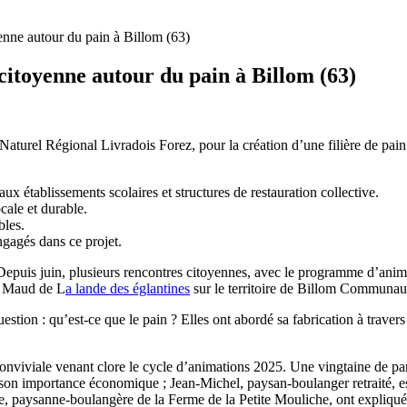
yenne autour du pain à Billom (63)
citoyenne autour du pain à Billom (63)
Naturel Régional Livradois Forez, pour la création d’une filière de pain b
ux établissements scolaires et structures de restauration collective.
cale et durable.
bles.
gagés dans ce projet.
. Depuis juin, plusieurs rencontres citoyennes, avec le programme d’ani
et Maud de L
a lande des églantines
sur le territoire de Billom Communau
estion : qu’est-ce que le pain ? Elles ont abordé sa fabrication à traver
nviviale venant clore le cycle d’animations 2025. Une vingtaine de par
n importance économique ; Jean-Michel, paysan-boulanger retraité, est re
aysanne-boulangère de la Ferme de la Petite Mouliche, ont expliqué le