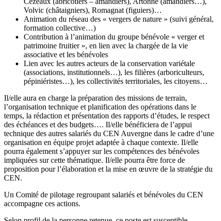
Cézeaux (abricotiers – amandiers), Artonne (amandiers…),
Volvic (châtaigniers), Romagnat (figuiers)…
Animation du réseau des « vergers de nature » (suivi général,
formation collective…)
Contribution à l’animation du groupe bénévole « verger et
patrimoine fruitier », en lien avec la chargée de la vie
associative et les bénévoles
Lien avec les autres acteurs de la conservation variétale
(associations, institutionnels…), les filières (arboriculteurs,
pépiniéristes…), les collectivités territoriales, les citoyens…
Il/elle aura en charge la préparation des missions de terrain,
l’organisation technique et planification des opérations dans le
temps, la rédaction et présentation des rapports d’études, le respect
des échéances et des budgets…. Il/elle bénéficiera de l’appui
technique des autres salariés du CEN Auvergne dans le cadre d’une
organisation en équipe projet adaptée à chaque contexte. Il/elle
pourra également s’appuyer sur les compétences des bénévoles
impliquées sur cette thématique. Il/elle pourra être force de
proposition pour l’élaboration et la mise en œuvre de la stratégie du
CEN.
Un Comité de pilotage regroupant salariés et bénévoles du CEN
accompagne ces actions.
Selon profil de la personne retenue, ce poste est susceptible