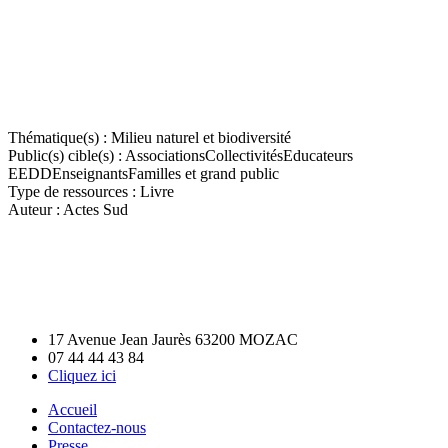
Thématique(s) :
Milieu naturel et biodiversité
Public(s) cible(s) :
Associations
Collectivités
Educateurs
EEDD
Enseignants
Familles et grand public
Type de ressources :
Livre
Auteur :
Actes Sud
17 Avenue Jean Jaurès 63200 MOZAC
07 44 44 43 84
Cliquez ici
Accueil
Contactez-nous
Presse