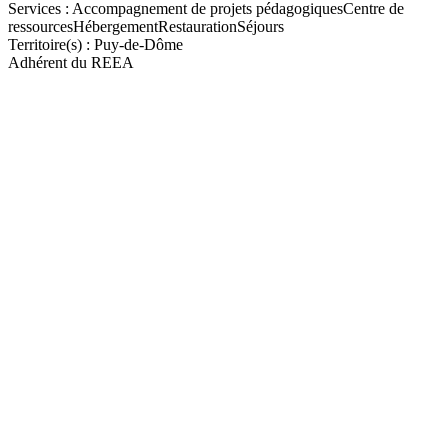
Services :
Accompagnement de projets pédagogiques
Centre de
ressources
Hébergement
Restauration
Séjours
Territoire(s) :
Puy-de-Dôme
Adhérent du REEA