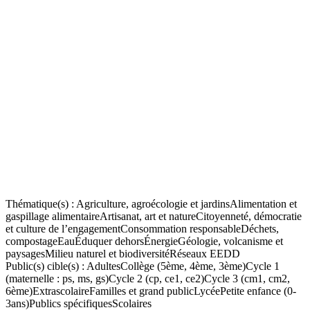
Thématique(s) :
Agriculture, agroécologie et jardins
Alimentation et
gaspillage alimentaire
Artisanat, art et nature
Citoyenneté, démocratie
et culture de l’engagement
Consommation responsable
Déchets,
compostage
Eau
Éduquer dehors
Énergie
Géologie, volcanisme et
paysages
Milieu naturel et biodiversité
Réseaux EEDD
Public(s) cible(s) :
Adultes
Collège (5ème, 4ème, 3ème)
Cycle 1
(maternelle : ps, ms, gs)
Cycle 2 (cp, ce1, ce2)
Cycle 3 (cm1, cm2,
6ème)
Extrascolaire
Familles et grand public
Lycée
Petite enfance (0-
3ans)
Publics spécifiques
Scolaires