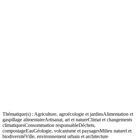
Thématique(s) :
Agriculture, agroécologie et jardins
Alimentation et
gaspillage alimentaire
Artisanat, art et nature
Climat et changements
climatiques
Consommation responsable
Déchets,
compostage
Eau
Géologie, volcanisme et paysages
Milieu naturel et
biodiversité
Ville, environnement urbain et architecture