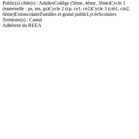
Public(s) cible(s) :
Adultes
Collège (5ème, 4ème, 3ème)
Cycle 1
(maternelle : ps, ms, gs)
Cycle 2 (cp, ce1, ce2)
Cycle 3 (cm1, cm2,
6ème)
Extrascolaire
Familles et grand public
Lycée
Scolaires
Territoire(s) :
Cantal
Adhérent du REEA