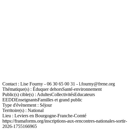
Contact :
Lise Fourny - 06 30 65 00 31 - l.fourny@frene.org
Thématique(s) :
Éduquer dehors
Santé-environnement
Public(s) cible(s) :
Adultes
Collectivités
Educateurs
EEDD
Enseignants
Familles et grand public
Type d'évènement :
Séjour
Territoire(s) :
National
Lieu :
Leviers en Bourgogne-Franche-Comté
https://framaforms.org/inscriptions-aux-rencontres-nationales-sortir-
2026-1755166965