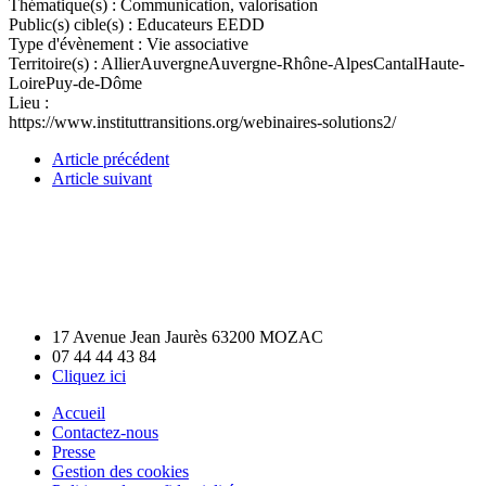
Thématique(s) :
Communication, valorisation
Public(s) cible(s) :
Educateurs EEDD
Type d'évènement :
Vie associative
Territoire(s) :
Allier
Auvergne
Auvergne-Rhône-Alpes
Cantal
Haute-
Loire
Puy-de-Dôme
Lieu :
https://www.instituttransitions.org/webinaires-solutions2/
Article précédent
Article suivant
17 Avenue Jean Jaurès 63200 MOZAC
07 44 44 43 84
Cliquez ici
Accueil
Contactez-nous
Presse
Gestion des cookies