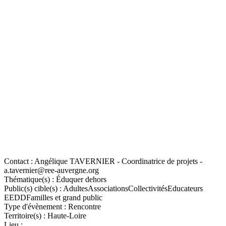
Contact :
Angélique TAVERNIER - Coordinatrice de projets -
a.tavernier@ree-auvergne.org
Thématique(s) :
Éduquer dehors
Public(s) cible(s) :
Adultes
Associations
Collectivités
Educateurs
EEDD
Familles et grand public
Type d'évènement :
Rencontre
Territoire(s) :
Haute-Loire
Lieu :